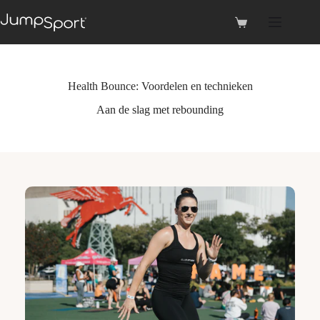
Ga
naar
Winkelwagen
de
inhoud
Health Bounce: Voordelen en technieken
Aan de slag met rebounding